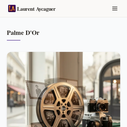
Laurent Aycaguer
Palme D'Or