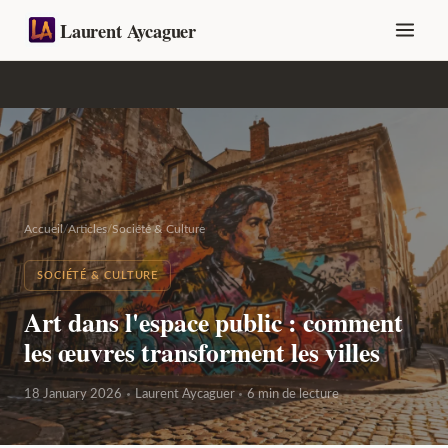
Laurent Aycaguer
Accueil
/
Articles
/
Société & Culture
SOCIÉTÉ & CULTURE
Art dans l'espace public : comment
les œuvres transforment les villes
18 January 2026
Laurent Aycaguer
6 min de lecture